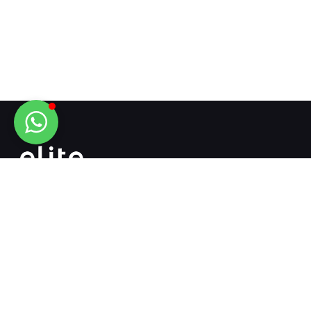
Mühendislik ile makinacılığı buluşturan adres...
+90 532 718 13 12
+90 342 502 51 51
info@elitemakina.com.tr