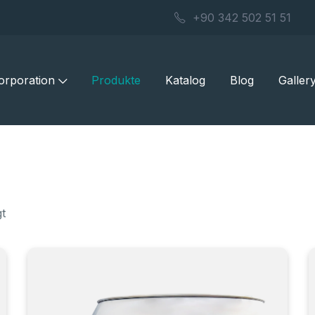
+90 342 502 51 51
orporation
Produkte
Katalog
Blog
Galler
gt