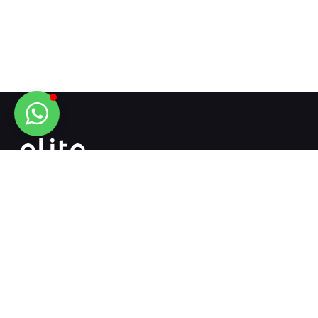
La dirección que une ingeniería y maquinaria...
+90 532 718 13 12
+90 342 502 51 51
info@elitemakina.com.tr
2. Organize Sanayi Bölgesi 83225 Nolu Cadde