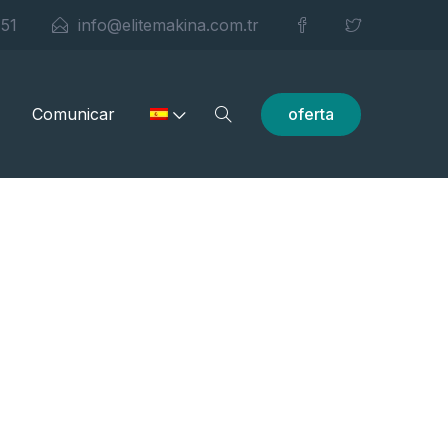
 51
info@elitemakina.com.tr
oferta
Comunicar